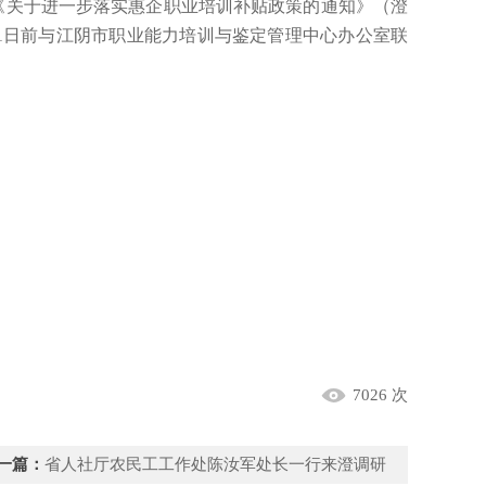
和《关于进一步落实惠企职业培训补贴政策的通知》（澄
月11日前与江阴市职业能力培训与鉴定管理中心办公室联
7026 次
一篇：
省人社厅农民工工作处陈汝军处长一行来澄调研